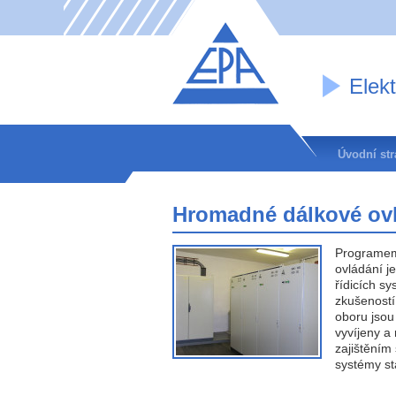
Elek
Úvodní st
Hromadné dálkové ov
Programem
ovládání j
řídicích s
zkušeností
oboru jsou
vyvíjeny a
zajištěním 
systémy st