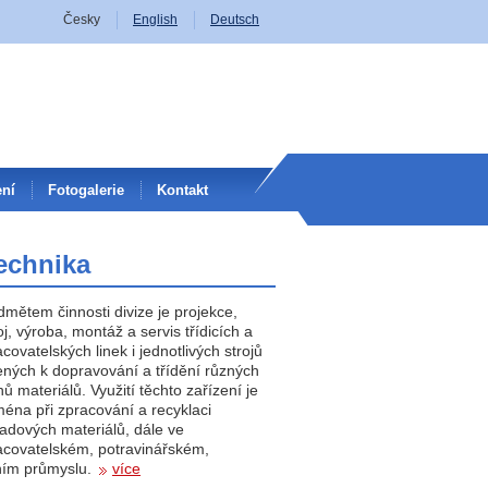
Česky
English
Deutsch
ní
Fotogalerie
Kontakt
technika
dmětem činnosti divize je projekce,
j, výroba, montáž a servis třídicích a
covatelských linek i jednotlivých strojů
ených k dopravování a třídění různých
ů materiálů. Využití těchto zařízení je
ména při zpracování a recyklaci
adových materiálů, dále ve
acovatelském, potravinářském,
ním průmyslu.
více