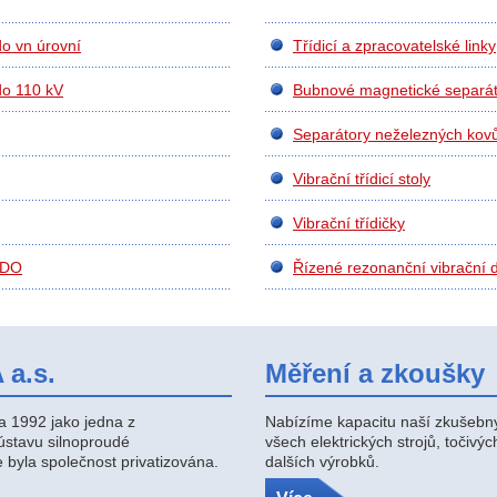
o vn úrovní
Třídicí a zpracovatelské linky
o 110 kV
Bubnové magnetické separát
Separátory neželezných kov
Vibrační třídicí stoly
Vibrační třídičky
HDO
Řízené rezonanční vibrační d
 a.s.
Měření a zkoušky
a 1992 jako jedna z
Nabízíme kapacitu naší zkušebny 
ústavu silnoproudé
všech elektrických strojů, točiv
 byla společnost privatizována.
dalších výrobků.