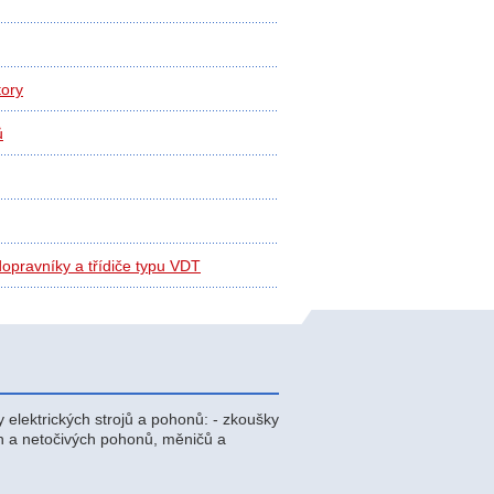
ory
ů
opravníky a třídiče typu VDT
elektrických strojů a pohonů: - zkoušky
ých a netočivých pohonů, měničů a