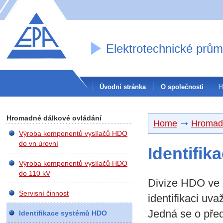
Elektrotechnické prům
Úvodní stránka
O společnosti
Hromadné dálkové ovládání
Home
Hromadn
Výroba komponentů vysílačů HDO
do vn úrovní
Identifi
Výroba komponentů vysílačů HDO
do 110 kV
Divize HDO ve s
Servisní činnost
identifikaci uv
Jedná se o pře
Identifikace systémů HDO