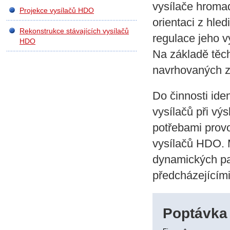
vysílače hroma
Projekce vysílačů HDO
orientaci z hle
Rekonstrukce stávajících vysílačů
regulace jeho v
HDO
Na základě těc
navrhovaných za
Do činnosti iden
vysílačů při vý
potřebami provo
vysílačů HDO. 
dynamických pa
předcházejícím
Poptávka