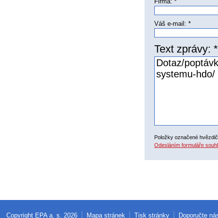
Firma: *
Váš e-mail: *
Text zprávy: *
Položky označené hvězdičk
Odesláním formuláře souhl
Copyright EPA a. s. 2026
Mapa stránek
Tisk stránky
Doporučte ná